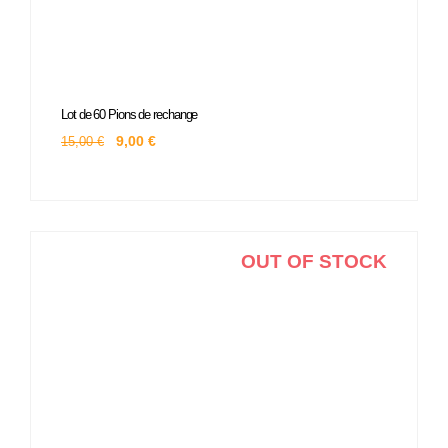
Le
Le
Lot de 60 Pions de rechange
prix
prix
initial
actuel
9,00
€
15,00
€
était :
est :
15,00 €.
9,00 €.
OUT OF STOCK