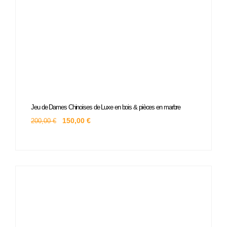
Le
Le
Jeu de Dames Chinoises de Luxe en bois & pièces en marbre
prix
prix
initial
actuel
150,00
€
200,00
€
était :
est :
200,00 €.
150,00 €.