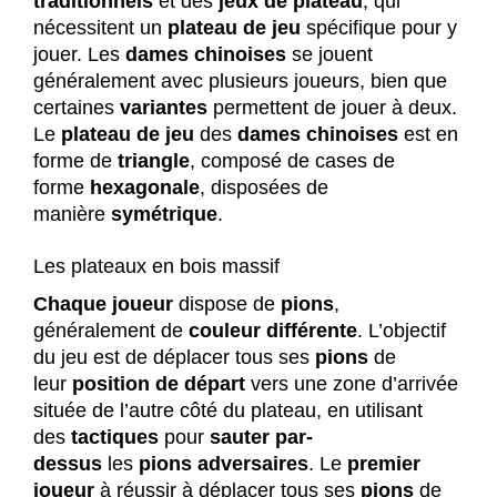
traditionnels
et des
jeux de plateau
, qui
nécessitent un
plateau de jeu
spécifique pour y
jouer. Les
dames chinoises
se jouent
généralement avec plusieurs joueurs, bien que
certaines
variantes
permettent de jouer à deux.
Le
plateau de jeu
des
dames chinoises
est en
forme de
triangle
, composé de cases de
forme
hexagonale
, disposées de
manière
symétrique
.
Les plateaux en bois massif
Chaque joueur
dispose de
pions
,
généralement de
couleur différente
. L’objectif
du jeu est de déplacer tous ses
pions
de
leur
position de départ
vers une zone d’arrivée
située de l’autre côté du plateau, en utilisant
des
tactiques
pour
sauter par-
dessus
les
pions
adversaires
. Le
premier
joueur
à réussir à déplacer tous ses
pions
de