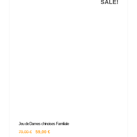
SALE!
Le
Le
Jeu de Dames chinoises Familiale
prix
prix
initial
actuel
59,00
€
79,00
€
était :
est :