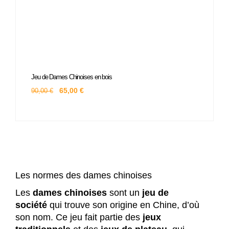
Le
Le
Jeu de Dames Chinoises en bois
prix
prix
initial
actuel
65,00
€
90,00
€
était :
est :
90,00 €.
65,00 €.
Les normes des dames chinoises
Les
dames chinoises
sont un
jeu de
société
qui trouve son origine en Chine, d’où
son nom. Ce jeu fait partie des
jeux