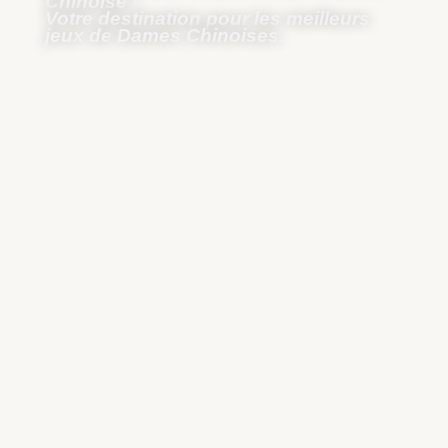
Chinoise
!
Votre destination pour les meilleurs
jeux de
Dames Chinoises
.