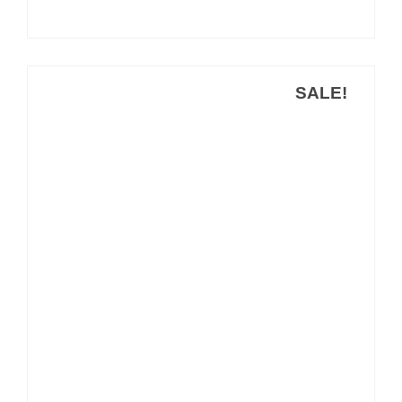
79,00 €.
59,00 €.
SALE!