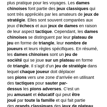
plus pratique pour les voyages. Les
dames
chinoises
font partie des
jeux classiques
qui
sont très appréciés par les amateurs de
jeux de
stratégie
. Elles sont souvent comparées aux
jeux d’
échecs
et aux
jeux de dames
en raison
de leur aspect
tactique
. Cependant, les
dames
chinoises
se distinguent par leur
plateau de
jeu
en forme de
triangle
, leur
nombre de
joueurs
et leurs règles spécifiques. En résumé,
les
dames chinoises
sont un
jeu de
société
qui se joue
sur un plateau
en forme
de
triangle
. Il s’agit d’un
jeu de stratégie
dans
lequel
chaque joueur
doit déplacer
ses
pions
vers une zone d’arrivée en utilisant
des
tactiques
pour
sauter par-
dessus
les
pions
adverses
. C’est un
jeu
amusant
et
éducatif
qui peut
être
joué
par
toute la famille
et qui fait partie
des
grands classiques
des
jeux de plateau
.