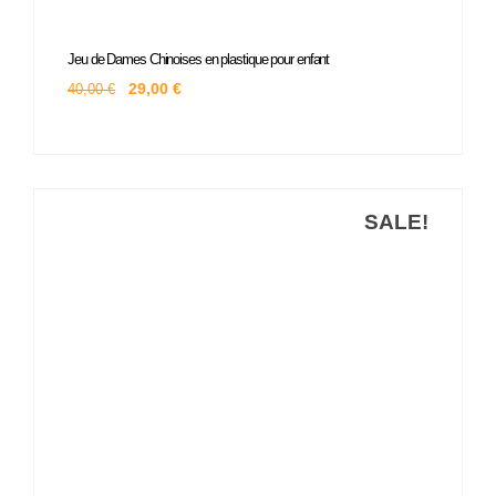
Le
Le
Jeu de Dames Chinoises en plastique pour enfant
prix
prix
initial
actuel
29,00
€
40,00
€
était :
est :
40,00 €.
29,00 €.
SALE!